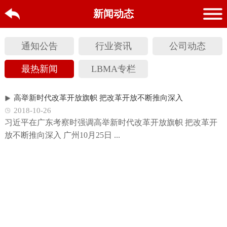
新闻动态
通知公告
行业资讯
公司动态
最热新闻
LBMA专栏
高举新时代改革开放旗帜 把改革开放不断推向深入
2018-10-26
习近平在广东考察时强调高举新时代改革开放旗帜 把改革开
放不断推向深入 广州10月25日 ...