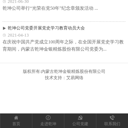
2021-06-30
乾坤公司举行“光荣在党50年”纪念章颁发活动 ...
乾坤公司党委开展党史学习教育动员大会
2021-04-13
在庆祝中国共产党成立100周年之际，在全国开展党史学习教
育期间，内蒙古乾坤金银精炼股份有限公司党委为...
版权所有:内蒙古乾坤金银精炼股份有限公司
技术支持：艾易网络
首页
走进乾坤
公司党建
联系我们