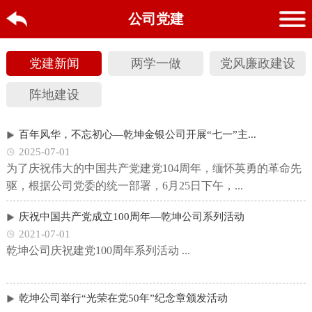
公司党建
党建新闻
两学一做
党风廉政建设
阵地建设
百年风华，不忘初心—乾坤金银公司开展“七一”主...
2025-07-01
为了庆祝伟大的中国共产党建党104周年，缅怀英勇的革命先
驱，根据公司党委的统一部署，6月25日下午，...
庆祝中国共产党成立100周年—乾坤公司系列活动
2021-07-01
乾坤公司庆祝建党100周年系列活动 ...
乾坤公司举行“光荣在党50年”纪念章颁发活动